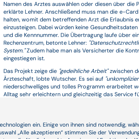
Namen des Arztes auswählen oder diesen über die P
erklärte Lehner. Anschließend muss man die e-Card
halten, womit dem betreffenden Arzt die Erlaubnis e
einzusteigen. Dabei würden keine Gesundheitsdaten 
und die Kennnummer. Die Übertragung laufe über e
Rechenzentrum, betonte Lehner:
"Datenschutzrechtl
System."
Zudem habe man als Versicherter die Kontr
eingestiegen ist.
Das Projekt zeige die
"gedeihliche Arbeit"
zwischen d
Ärzteschaft, lobte Wutscher. Es sei auf
"unkomplizie
niederschwelliges und tolles Programm erarbeitet w
Alltag sehr erleichtern und gleichzeitig das Service 
Testbetrieb habe man gesehen, dass es sehr gut funkti
Rückmeldungen seien bis auf kleine Verbesserungsv
echnologien ein. Einige von ihnen sind notwendig, wä
Auswahl „Alle akzeptieren“ stimmen Sie der Verwendung