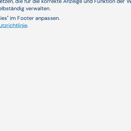
etzen, die für die korrekte Anzeige und Funktion der W
selbständig verwalten.
Verwandte Artikel
kies" im Footer anpassen.
tzrichtlinie
.
chen Leistungen via
ELGA
Seit 
ienten erkrankt aufgrund
Infra
Zum 