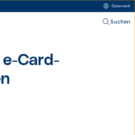
Österreich
Suchen
 e-Card-
en