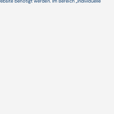
ebsite benötigt werden. Im Bereich „Individuelle
 und e-Card: Alles genial! Was bringt’s?
Jahrzehnten errichten wir modernste IT-
strukturen für das ...
Artikel