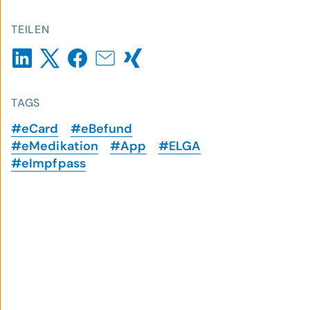
TEILEN
TAGS
#eCard
#eBefund
#eMedikation
#App
#ELGA
#eImpfpass