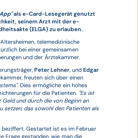
-App"
als e-Card-Lesegerät genutzt
hkeit, seinem Arzt mit der e-
dheitsakte (ELGA) zu erlauben.
 Altersheimen, telemedizinische
kürzlich bei einer gemeinsamen
herungen und der Ärztekammer.
erungsträger,
Peter Lehner
, und
Edgar
ekammer, freuten sich über einen
ystems".
Dies ermögliche ein hohes
eichterungen für die Patienten.
"Es ist
ig Geld und durch die von Beginn an
u setzen, das sowohl den Patienten als
beziffert. Gestartet ist es im Februar
die Frage gestanden, wie man die