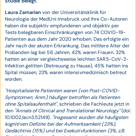
Studie belegt.
Laura Zamarian
von der Universitätsklinik für
Neurologie der MedUni Innsbruck und ihre Co-Autoren
haben die subjektiv empfundenen und objektiv per
Tests belegbaren Einschränkungen von 74 COVID-19-
Patienten aus dem Jahr 2020 erhoben. Das erfolgte ein
Jahr nach der akuten Erkrankung. Das mittlere Alter der
Probanden lag bei 56 Jahren. 42% waren Frauen. 32%
hatten an einer vergleichsweise leichten SARS-CoV-2-
Infektion gelitten (Betreuung zu Hause), 45% hatten ins
Spital müssen, 23% waren intensivmedizinisch betreut
worden.
"Hospitalisierte Patienten waren (von Post-COVID-
Symptomen; Anm.) häufiger betroffen als Patienten
ohne Spitalsaufenthalt",
schrieben die Fachleute jetzt in
den
"Annals of Clinical and Translational Neurology"
(doi:
10.1002/acn3.52149).
"Insgesamt wurden die häufigsten
kognitiven Defizite bei der Aufmerksamkeit (23%),
Gedächtnis (15%) und bei Exekutivfunktionen (3%, z.B.