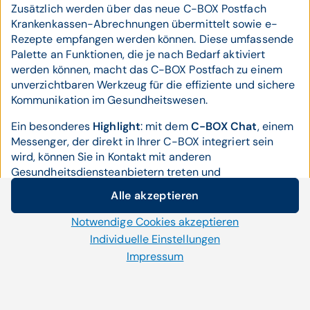
Zusätzlich werden über das neue C-BOX Postfach
Krankenkassen-Abrechnungen übermittelt sowie e-
Rezepte empfangen werden können. Diese umfassende
Palette an Funktionen, die je nach Bedarf aktiviert
werden können, macht das C-BOX Postfach zu einem
unverzichtbaren Werkzeug für die effiziente und sichere
Kommunikation im Gesundheitswesen.
Ein besonderes
Highlight
: mit dem
C-BOX Chat
, einem
Messenger, der direkt in Ihrer C-BOX integriert sein
wird, können Sie in Kontakt mit anderen
Gesundheitsdiensteanbietern treten und
beispielsweise direkt Rückfragen zu empfangenen
Alle akzeptieren
Befunden und Dokumenten stellen.
Cookie-Einstellungen
Notwendige Cookies akzeptieren
Die
Anbindung an die elektronische Gesundheitsakte
Wir setzen auf unserer Website Cookies und andere
Individuelle Einstellungen
ELGA
, die bereits Teil der bisherigen C-BOX-Funktionen
Technologien ein. Einige von ihnen sind notwendig, während
Impressum
war, wird weiterhin eine Vielzahl wichtiger Features
uns andere helfen unser Onlineangebot zu verbessern und
umfassen. Dazu gehört die e-Medikation, die es den
wirtschaftlich zu betreiben. Mit der Auswahl „Alle
Anwendern ermöglicht, verordnete Medikamente in die
akzeptieren“ stimmen Sie der Verwendung aller Cookies zu.
ELGA hochzuladen. Des Weiteren beinhaltet die
Per Klick auf „Notwendige Cookies akzeptieren“ erlauben Sie