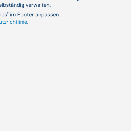
steht
selbständig verwalten.
kies" im Footer anpassen.
tzrichtlinie
.
Zum 
Aktuelle Themen
ende
CGM AT goes Reha
Dienstplanung CGM HRM
Künstliche Intelligenz
Laborsoftware MOLIS
Jobs mit Sinn