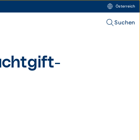
Österreich
Suchen
cht­gift­