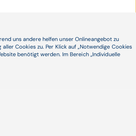
hrend uns andere helfen unser Onlineangebot zu
 aller Cookies zu. Per Klick auf „Notwendige Cookies
ebsite benötigt werden. Im Bereich „Individuelle
tige Impfstoffbeschaffung für das ÖIP
Öffentliche Impfprogramm Influenza“ ist als
nsames Projekt...
Artikel