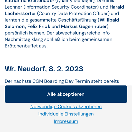
Katharina Breitenauer
(Quality Manager), Dominik
Lechner (Information Security Coordinator) und
Harald
Lacherstorfer
(Country Data Protection Officer) und
lernten die gesammelte Geschäftsführung (
Willibald
Salomon, Felix Frick
und
Markus Gegenhuber
)
persönlich kennen. Der abwechslungsreiche Info-
Nachmittag klang schließlich beim gemeinsamen
Brötchenbuffet aus.
Wr. Neudorf, 8. 2. 2023
Der nächste CGM Boarding Day Termin steht bereits
fest: Am 8. Februar lädt die Geschäftsführung von
CGM
Alle akzeptieren
Arztsysteme
und
INNOMED
ihre neu dazugestoßenen
Cookie-Einstellungen
Mitarbeiter:innen in Wr. Neudorf ein - Geschäftsführer
Notwendige Cookies akzeptieren
Roland Romirer
freut sich bereits darauf!
Wir setzen auf unserer Website Cookies und andere
Technologien ein. Einige von ihnen sind notwendig, während
Individuelle Einstellungen
uns andere helfen unser Onlineangebot zu verbessern und
Impressum
wirtschaftlich zu betreiben. Mit der Auswahl „Alle
Nachtrag: 09.02.2023