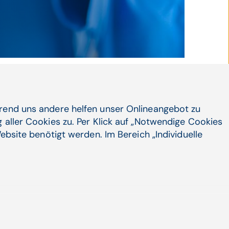
© ClipDealer / michaeljung
hrend uns andere helfen unser Onlineangebot zu
 aller Cookies zu. Per Klick auf „Notwendige Cookies
ebsite benötigt werden. Im Bereich „Individuelle
kations­fehler:
n ist menschlich
l die Arzneimitteltherapie im Laufe der Jahre
 komplexer, ...