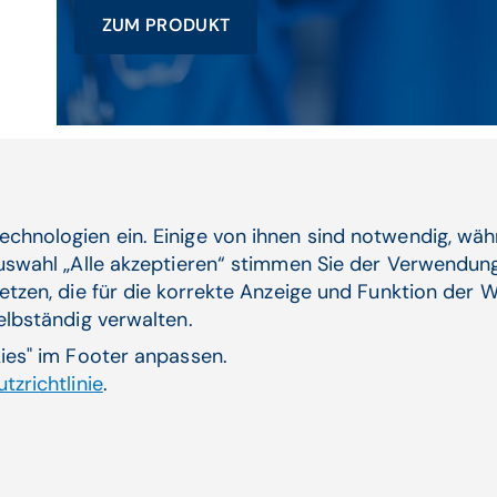
ZUM PRODUKT
Verwandte Artikel
echnologien ein. Einige von ihnen sind notwendig, wä
Auswahl „Alle akzeptieren“ stimmen Sie der Verwendung
etzen, die für die korrekte Anzeige und Funktion der W
selbständig verwalten.
kies" im Footer anpassen.
l in der Pandemie
Medi
tzrichtlinie
.
Irre
rona eine harte
Obwoh
immer