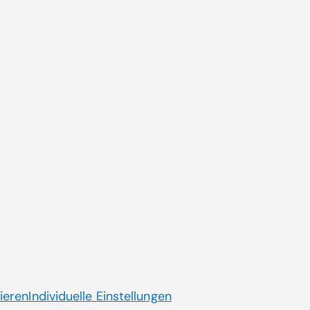
Zum 
Aktuelle Themen
ende
CGM AT goes Reha
Dienstplanung CGM HRM
Künstliche Intelligenz
Laborsoftware MOLIS
Jobs mit Sinn
ieren
Individuelle Einstellungen