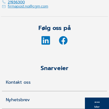
21936300
firmapost.no@cgm.com
Følg oss på
Snarveier
Kontakt oss
Nyhetsbrev
Mer