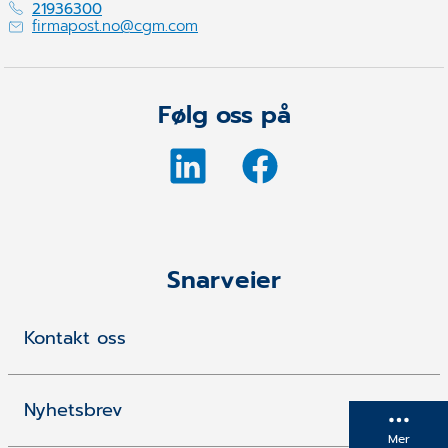
21936300
firmapost.no@cgm.com
Følg oss på
Snarveier
Kontakt oss
Nyhetsbrev
Mer