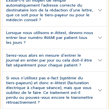
Existe-t-il un moyen de remplir
(professions libérales, commerçants et associations)
automatiquement l’adresse correcte du
devront autoriser les paiements électroniques. Les
paiements en espèces restent possibles, mais les
destinataire lors de la rédaction d’une lettre,
patients/clients devraient également avoir la possibilité
que ce soit pour le tiers-payeur ou pour le
de payer par voie électronique. CGM Oxygen propose
médecin conseil ?
déjà la mise en œuvre de Payconiq, ce qui peut être
demandé à notre service commercial. Nous regardons
Cela se fera via e-Agremeent et donc avec le
Lorsque nous utilisons e-Attest, devons-nous
également la possibilité de relier les terminaux
certificat eHealth. Le programme récupérera donc
entrer leur numéro INAMI par patient tous
bancaires à CGM Oxygen.
automatiquement les données correctes afin de
pouvoir les transmettre par eHealth.
les jours ?
Non, grâce au certificat eHealth, nous pouvons
Serez-vous alors en mesure d’entrer le
récupérer les données du patient. CGM Oxygen vous
journal en entier par jour ou cela doit-il être
rappellera, si cela fait longtemps que les données
n’ont pas été récupérées, de le faire à nouveau. De
fait séparément pour chaque patient ?
plus, nous veillerons à ce que vous deviez vous
En théorie, vous devez fournir une preuve de
connecter un fois par jour avec votre certificat d’
Si vous n’utilisez pas e-fact (système du
paiement après chaque séance, de sorte que cela
eHealth et que vous n’ayez pas à entrer le mot de
tiers-payeurs) et donc e-Attest (facturation
devra être donné séparément pour chaque patient.
passe du certificat à chaque étape.
électrique à chaque séance), mais que vous
Si vous ne l'appliquez pas dans la pratique et que,
oubliez de le faire. Ce traitement est-il
par exemple, vous faites passer les patients en une
perdu ou pouvez-vous encore le transmettre
seule fois à la fin de la journée, les patients seront
rétroactivement ?
automatiquement remboursés par la caisse