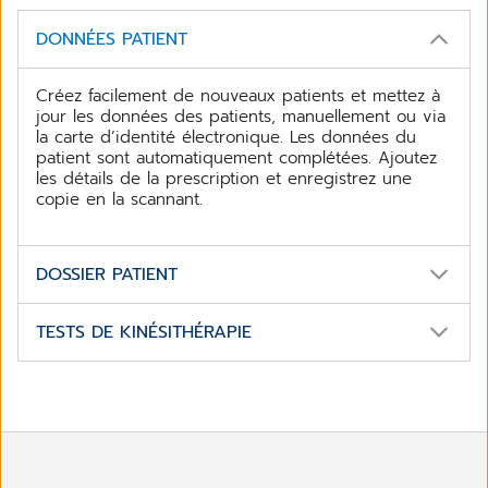
DONNÉES PATIENT
Créez facilement de nouveaux patients et mettez à
jour les données des patients, manuellement ou via
la carte d’identité électronique. Les données du
patient sont automatiquement complétées. Ajoutez
les détails de la prescription et enregistrez une
copie en la scannant.
DOSSIER PATIENT
Le dossier patient permet de conserver et de
TESTS DE KINÉSITHÉRAPIE
stocker toutes les données nécessaires de manière
centralisée. Préparez les demandes et notifi cations
Ajoutez également les résultats du test Tinetti, du
pré-remplies nécessaires et remplissez les dates
Timed Chair Stand Test, du Timed Get up and Go
d’approbation. Enregistrez l’historique, les résultats
Test et des résultats de mesure des patients atteints
de l’examen, son évolution et sur cette base, créez
de lymphoedème. Ajoutez également des
un rapport pour le médecin.
documents externes, des images RX, des scans et
des protocoles au fi chier, afi n que toutes les