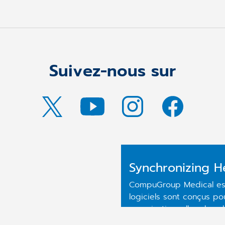
Suivez-nous sur
Synchronizing H
CompuGroup Medical est 
logiciels sont conçus p
organisationnelles dans 
laboratoires et les hôpi