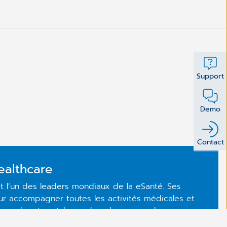
Support
Demo
Contact
ealthcare
l’un des leaders mondiaux de la eSanté. Ses
our accompagner toutes les activités médicales et
les cabinets médicaux, les pharmacies, les
taux. Ses systèmes d’information, destinés à tous les