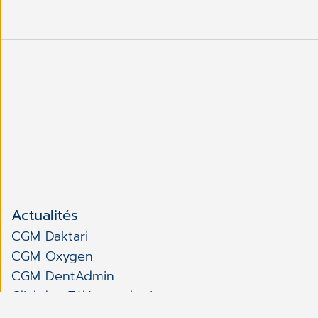
Actualités
CGM Daktari
CGM Oxygen
CGM DentAdmin
Clickdoc Téléconsultation
CGM Channel