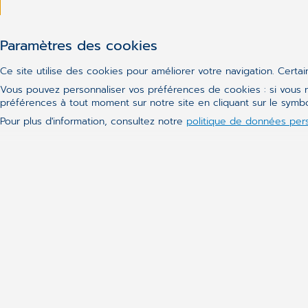
Paramètres des cookies
Ce site utilise des cookies pour améliorer votre navigation. Certa
Actualités
Vous pouvez personnaliser vos préférences de cookies : si vous n
préférences à tout moment sur notre site en cliquant sur le sym
CGM Daktari
Pour plus d'information, consultez notre
politique de données per
CGM Oxygen
CGM DentAdmin
Clickdoc Téléconsultation
CGM Channel
Molis