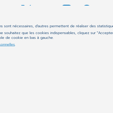
ins sont nécessaires, d'autres permettent de réaliser des statistiq
e souhaitez que les cookies indispensables, cliquez sur "Accepter
bole de cookie en bas à gauche.
Synchronizing H
sonnelles
.
CompuGroup Medical est 
logiciels sont conçus p
organisationnelles dans 
laboratoires et les hôpi
acteurs impliqués dans l
contribuent à un système
À PROPOS DE NOUS