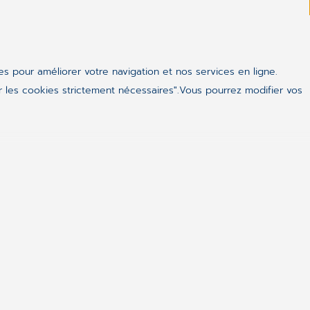
ues pour améliorer votre navigation et nos services en ligne.
 les cookies strictement nécessaires".Vous pourrez modifier vos
ealthcare
l’un des leaders mondiaux de la eSanté. Ses
our accompagner toutes les activités médicales et
les cabinets médicaux, les pharmacies, les
taux. Ses systèmes d’information, destinés à tous les
e système de santé, et ses dossiers Patients en ligne
 de santé plus sûr et plus efficace.