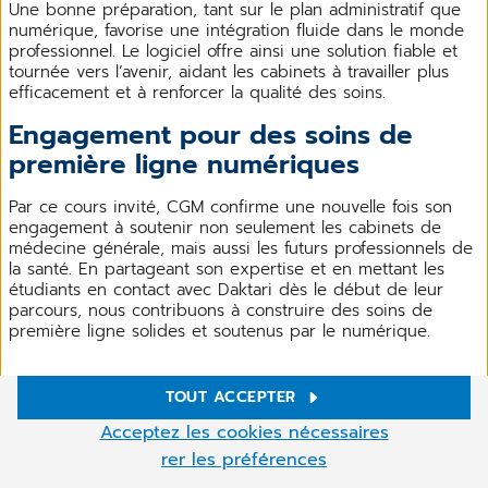
Une bonne préparation, tant sur le plan administratif que
numérique, favorise une intégration fluide dans le monde
professionnel. Le logiciel offre ainsi une solution fiable et
tournée vers l’avenir, aidant les cabinets à travailler plus
efficacement et à renforcer la qualité des soins.
Engagement pour des soins de
première ligne numériques
Par ce cours invité, CGM confirme une nouvelle fois son
engagement à soutenir non seulement les cabinets de
médecine générale, mais aussi les futurs professionnels de
la santé. En partageant son expertise et en mettant les
étudiants en contact avec Daktari dès le début de leur
parcours, nous contribuons à construire des soins de
première ligne solides et soutenus par le numérique.
Envie de découvrir les possibilités de
TOUT ACCEPTER
Paramètres des cookies
Daktari ? Demandez une démonstration dès
Acceptez les cookies nécessaires
aujourd'hui !
Ce site utilise des cookies pour améliorer votre navigation.
rer les préférences
Certains sont nécessaires, d'autres permettent de réaliser des