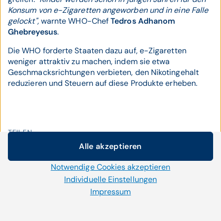
Konsum von e-Zigaretten angeworben und in eine Falle
gelockt",
warnte WHO-Chef
Tedros Adhanom
Ghebreyesus
.
Die WHO forderte Staaten dazu auf, e-Zigaretten
weniger attraktiv zu machen, indem sie etwa
Geschmacksrichtungen verbieten, den Nikotingehalt
reduzieren und Steuern auf diese Produkte erheben.
TEILEN
Alle akzeptieren
Cookie-Einstellungen
Notwendige Cookies akzeptieren
Wir setzen auf unserer Website Cookies und andere
Technologien ein. Einige von ihnen sind notwendig, während
TAGS
Individuelle Einstellungen
uns andere helfen unser Onlineangebot zu verbessern und
Impressum
#FakeNews
#Krebs
#Herz-
wirtschaftlich zu betreiben. Mit der Auswahl „Alle
Kreislauf
akzeptieren“ stimmen Sie der Verwendung aller Cookies zu.