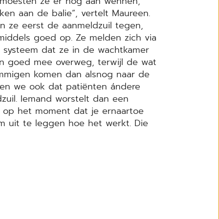
in moesten ze er nog aan wennen,
n aan de balie”, vertelt Maureen.
n ze eerst de aanmeldzuil tegen,
middels goed op. Ze melden zich via
ns systeem dat ze in de wachtkamer
en goed mee overweg, terwijl de wat
ommigen komen dan alsnog naar de
en we ook dat patiënten ándere
zuil. Iemand worstelt dan een
 op het moment dat je ernaartoe
m uit te leggen hoe het werkt. Die