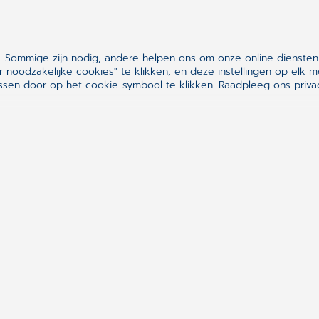
 Sommige zijn nodig, andere helpen ons om onze online diensten
r noodzakelijke cookies" te klikken, en deze instellingen op el
sen door op het cookie-symbool te klikken.
Raadpleeg ons privac
Wij zijn zeer tev
aanmeldzuil. Hij is 
te bedienen en wij
actief naar onze p
Maureen van Zutphen, doktersassistente bij H