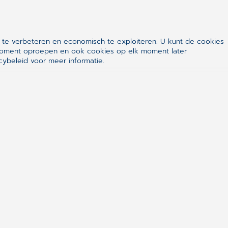
 te verbeteren en economisch te exploiteren. U kunt de cookies
k moment oproepen en ook cookies op elk moment later
ybeleid voor meer informatie.
reden over de
heel gemakkelijk
 promoten hem
atiënten toe
uisartsenpraktijk Strijbosch