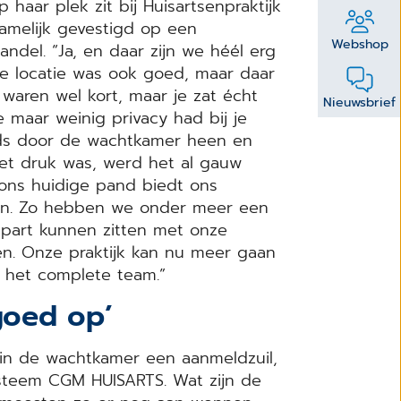
aar plek zit bij Huisartsenpraktijk
namelijk gevestigd op een
Webshop
ndel. “Ja, en daar zijn we héél erg
ige locatie was ook goed, maar daar
s waren wel kort, maar je zat écht
Nieuwsbrief
e maar weinig privacy had bij je
eeds door de wachtkamer heen en
het druk was, werd het al gauw
ons huidige pand biedt ons
den. Zo hebben we onder meer een
apart kunnen zitten met onze
n. Onze praktijk kan nu meer gaan
r het complete team.”
goed op’
 in de wachtkamer een aanmeldzuil,
ysteem CGM HUISARTS. Wat zijn de