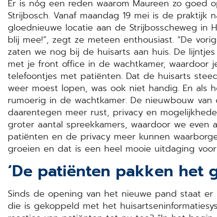
Er is nóg een reden waarom Maureen zo goed op h
Strijbosch. Vanaf maandag 19 mei is de praktijk 
gloednieuwe locatie aan de Strijbosscheweg in Ha
blij mee!”, zegt ze meteen enthousiast. “De vor
zaten we nog bij de huisarts aan huis. De lijntje
met je front office in de wachtkamer, waardoor j
telefoontjes met patiënten. Dat de huisarts st
weer moest lopen, was ook niet handig. En als 
rumoerig in de wachtkamer. De nieuwbouw van 
daarentegen meer rust, privacy en mogelijkhe
groter aantal spreekkamers, waardoor we even 
patiënten en de privacy meer kunnen waarborge
groeien en dat is een heel mooie uitdaging voo
‘De patiënten pakken het 
Sinds de opening van het nieuwe pand staat er
die is gekoppeld met het huisartseninformaties