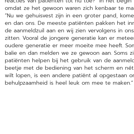
reacties van patiënten tot nu toe? “In het beg
omdat ze het gewoon waren zich kenbaar te make
“Nu we gehuisvest zijn in een groter pand, kome
en dan ons. De meeste patiënten pakken het in
de aanmeldzuil aan en wij zien vervolgens in o
zitten. Vooral de jongere generatie kan er mete
oudere generatie er meer moeite mee heeft. S
balie en dan melden we ze gewoon aan. Soms zi
patiënten helpen bij het gebruik van de aanmeld
beetje met de bediening van het scherm en nét
wilt lopen, is een andere patiënt al opgestaan o
behulpzaamheid is heel leuk om mee te maken.”