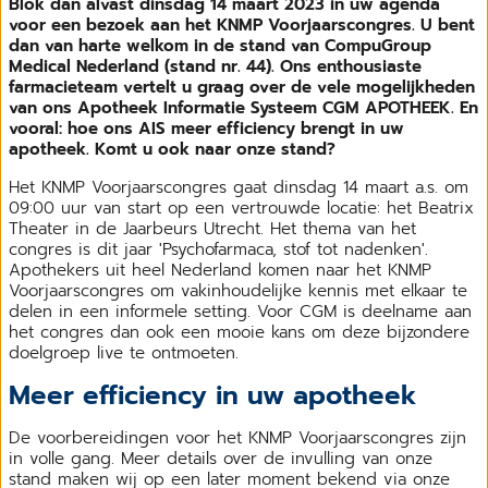
Blok dan alvast dinsdag 14 maart 2023 in uw agenda
voor een bezoek aan het KNMP Voorjaarscongres. U bent
dan van harte welkom in de stand van CompuGroup
Medical Nederland (stand nr. 44). Ons enthousiaste
farmacieteam vertelt u graag over de vele mogelijkheden
van ons Apotheek Informatie Systeem CGM APOTHEEK. En
vooral: hoe ons AIS meer efficiency brengt in uw
apotheek. Komt u ook naar onze stand?
Het KNMP Voorjaarscongres gaat dinsdag 14 maart a.s. om
09:00 uur van start op een vertrouwde locatie: het Beatrix
Theater in de Jaarbeurs Utrecht. Het thema van het
congres is dit jaar 'Psychofarmaca, stof tot nadenken'.
Apothekers uit heel Nederland komen naar het KNMP
Voorjaarscongres om vakinhoudelijke kennis met elkaar te
delen in een informele setting. Voor CGM is deelname aan
het congres dan ook een mooie kans om deze bijzondere
doelgroep live te ontmoeten.
Meer efficiency in uw apotheek
De voorbereidingen voor het KNMP Voorjaarscongres zijn
in volle gang. Meer details over de invulling van onze
stand maken wij op een later moment bekend via onze