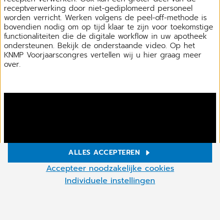
receptverwerking door niet-gediplomeerd personeel
worden verricht. Werken volgens de peel-off-methode is
bovendien nodig om op tijd klaar te zijn voor toekomstige
functionaliteiten die de digitale workflow in uw apotheek
ondersteunen. Bekijk de onderstaande video. Op het
KNMP Voorjaarscongres vertellen wij u hier graag meer
over.
ALLES ACCEPTEREN
Cookie-instellingen
Accepteer noodzakelijke cookies
Wij gebruiken cookies en andere technologieën op onze
Individuele instellingen
website. Sommige zijn nodig, andere helpen ons om onze online
diensten te verbeteren en economisch te exploiteren. U kunt de
cookies die niet nodig zijn accepteren of ze weigeren door op
Meer
"Accepteer noodzakelijke cookies" te klikken, en deze