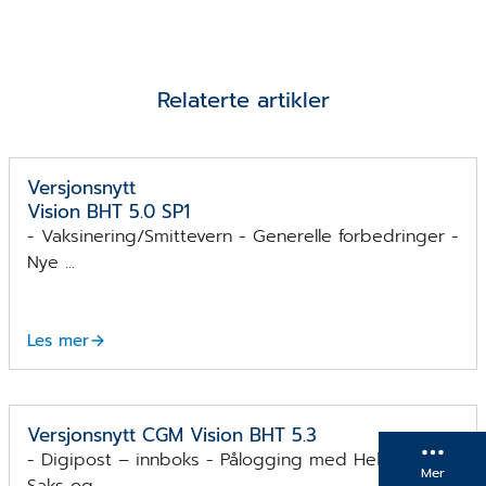
Relaterte artikler
Versjonsnytt
Vision BHT 5.0 SP1
- Vaksinering/Smittevern - Generelle forbedringer -
Nye ...
Les mer
Versjonsnytt CGM Vision BHT 5.3
- Digipost – innboks - Pålogging med Helse-ID -
Mer
Saks og ...