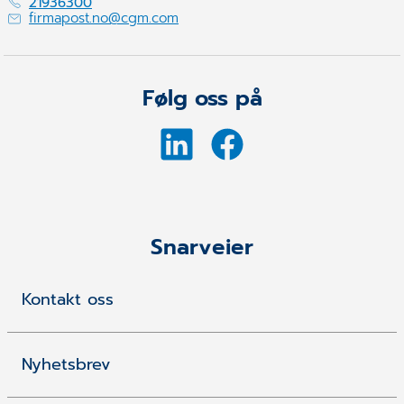
21936300
firmapost.no@cgm.com
Følg oss på
Snarveier
Kontakt oss
Nyhetsbrev