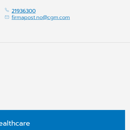
21936300
firmapost.no@cgm.com
ealthcare