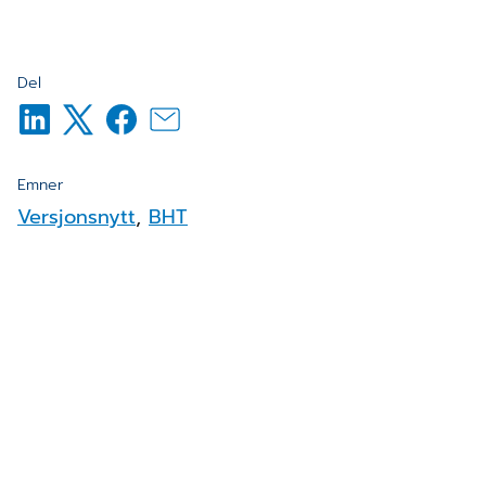
Del
Emner
Versjonsnytt
,
BHT