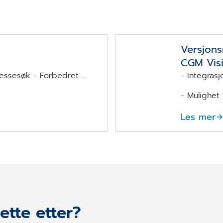
Versjons
CGM Vis
ssesøk - Forbedret ...
- Integras
- Mulighet 
Les mer
ette etter?