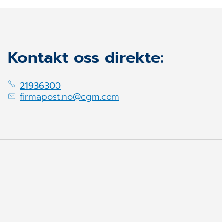
Kontakt oss direkte:
21936300
firmapost.no@cgm.com