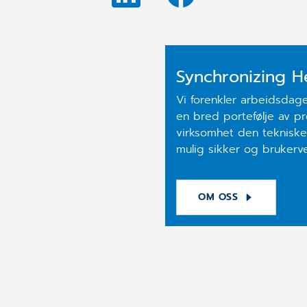
Synchronizing H
Vi forenkler arbeidsdag
en bred portefølje av pr
virksomhet den tekniske
mulig sikker og brukerv
OM OSS