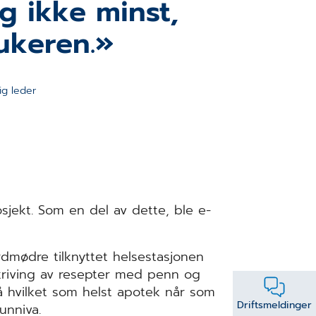
g ikke minst,
ukeren.
ig leder
osjekt. Som en del av dette, ble e-
rdmødre tilknyttet helsestasjonen
tskriving av resepter med penn og
å hvilket som helst apotek når som
Driftsmeldinger
unniva.