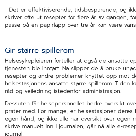
- Det er effektiviserende, tidsbesparende, og ikke
skriver ofte ut resepter for flere år av gangen, f
passe på en papirlapp over tre år kan være vansk
Gir større spillerom
Helsesykepleieren forteller at også de ansatte o
tjenesten ble innført. Nå slipper de å bruke unø
resepter og andre problemer knyttet opp mot de
helsestasjonens ansatte større spillerom. Tide
råd og veiledning istedenfor administrasjon.
Dessuten får helsepersonellet bedre oversikt ov
prater med. For mange, er helsestasjoner deres
egen hånd, og ikke alle har oversikt over egen 
skrive manuelt inn i journalen, går nå alle e-res
journal.