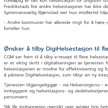
Foreløpig er det kun helsestasjon for ungdom som
Fredrikstads fire andre helsestasjoner har ikke d
Systemansvarlig Bjørnstad sier hun imidlertid håp
- Andre kommuner har allerede ringt for å høre 
forteller hun.
Ønsker å tilby DigiHelsestasjon til fl
CGM ser frem til å tilby e-resept til flere helses
er et viktig skritt i digitaliseringen av tjenest
helsestasjonen er modne for effektivisering og 
å pilotere DigiHelsestasjon, som tilbyr en ny integ
Tjenesten tilgjengeliggjør - via Helsenorge.no - 
innbyggere og helsestasjons- og skolehelsetjen
personvern.
Slik får innbyggeren oversikt over avtaler hos hel