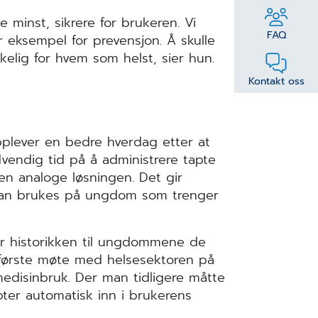
 minst, sikrere for brukeren. Vi
FAQ
or eksempel for prevensjon. Å skulle
elig for hvem som helst, sier hun.
Kontakt oss
pplever en bedre hverdag etter at
dvendig tid på å administrere tapte
n analoge løsningen. Det gir
n kan brukes på ungdom som trenger
er historikken til ungdommene de
 første møte med helsesektoren på
medisinbruk. Der man tidligere måtte
epter automatisk inn i brukerens