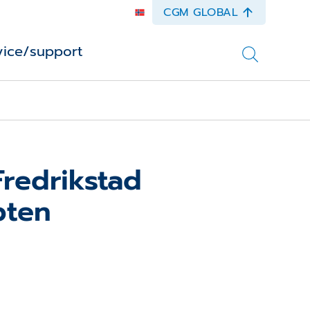
CGM GLOBAL
vice/support
Fredrikstad
pten