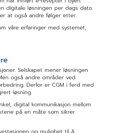
 har innført e-resepter i byen.
en digitale løsningen per dags dato.
er at også andre følger etter.
om våre erfaringer med systemet,
ere
tasjoner. Selskapet mener løsningen
en. Men også andre områder ved
forbedring. Derfor er CGM i ferd med
rert løsning.
enkel, digital kommunikasjon mellom
estene på en måte som sikrer
sestasjonen og mulighet til å