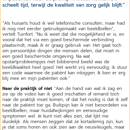
scheelt tijd, terwijl de kwaliteit van zorg gelijk blijft.”
“Als huisarts houd ik wel telefonische consulten, maar had
ik nog niet eerder gebruikgemaakt van beeldbellen”,
vertelt Tuinfort. “Nu ik weet dat die mogelijkheid er is, en
vooral dat het via een goed beschermde verbinding
plaatsvindt, maak ik er graag gebruik van. Het gaat toch
om persoonlijke dingen die mensen delen, dat moet in
een goed beschermde omgeving. Na wat
opstartprobleempjes met bibberend beeld was de
beeldkwaliteit heel goed. Het werkt vrij eenvoudig; ik stuur
een code waarmee de patiënt kan inloggen. Ik ben er erg
blij mee en mijn patiënten ook.”
Naar de praktijk of niet
“Aan de hand van wat ik zag en
zie op de video kan ik goed inschatten of iemand toch
naar de praktijk moet komen, of dat het nodig is dat ik zelf
naar de patiënt toe ga. Buikpijn kan ik niet beoordelen via
beeldbellen, maar huidafwijkingen en eenvoudige
symptomen wel. Je kunt niet alles zien, dat lijkt me
duidelijk. Als mensen zeggen dat ze kortademig zijn, kun
je dat soms horen en ook zien aan de neusvleugels, maar