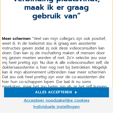
maak ik er graag
gebruik van
Meer schermen
“Veel van mijn collega’s zijn ook positief,
weet ik. In de toekomst zou ik graag een assistente
instructies geven zodat zij ook deze videoconsulten kan
doen. Dan kan zij de inschatting maken of mensen door
mij gezien moeten worden of niet. Zo’n selectie zou voor
mij heel prettig zijn. Nu doe ik alle videoconsulten zelf, de
doktersassistentie is hier nog niet bij betrokken. Mogelijk
kan ik mijn abonnement uitbreiden naar meer schermen.
Dat zou ook heel prettig zijn voor de co-assistenten die
hier hun co-schappen lopen. Die laat ik nu soms
meekijken, maar het zou beter zijn als ze het zelf kunnen
doen.”
ALLES ACCEPTEREN
Cookie-instellingen
Accepteer noodzakelijke cookies
“Ja, ik ben er echt blij mee. Het is fijn dat er nu minder
mensen naar de praktijk komen - een deel kan dus op
Wij gebruiken cookies en andere technologieën op onze
Individuele instellingen
website. Sommige zijn nodig, andere helpen ons om onze online
afstand gedaan worden - en ik kan het beter zelf plannen