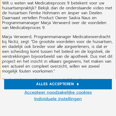
Wilt u weten wat Medicatieproces 9 betekent voor uw
huisartsenpraktijk? Bekijk dan de onderstaande video met
de huisartsen Femke Hohmann en Jesper van Deelen.
Daarnaast vertellen Product Owner Saskia Naus en
Programmamanager Marja Verwoerd over de voordelen
van Medicatieproces 9.
Marja Verwoerd, Programmamanager Medicatieoverdracht
bij Nictiz, zegt: "De grootste voordelen voor de huisartsen,
en dadelijk ook breder voor alle zorgverleners, is dat er
een scheiding komt tussen het beleid en de logistiek, de
verstrekkingen bijvoorbeeld van de apotheek. Dus met dit
project en het inzicht in elkaars gegevens, het maken van
een actueel en compleet overzicht, willen we zoveel
mogelijk fouten voorkomen."
Femke Hohmann, huisarts en praktijkhouder van
ALLES ACCEPTEREN
Huisartsenpraktijk Hohmann & de Vet: "Ik krijg voor het
Cookie-instellingen
eerst het gevoel dat ik hiermee echt overzicht kan krijgen.
Accepteer noodzakelijke cookies
Dus ik kan niet wachten tot we mee mogen doen." Jesper
Wij gebruiken cookies en andere technologieën op onze
Individuele instellingen
Van Deelen, huisarts en praktijkhouder van
website. Sommige zijn nodig, andere helpen ons om onze online
Huisartsenpraktijk Nieuwenhoorn: "Het zag er goed en
diensten te verbeteren en economisch te exploiteren. U kunt de
veelbelovend uit!"
cookies die niet nodig zijn accepteren of ze weigeren door op
Meer
"Accepteer noodzakelijke cookies" te klikken, en deze