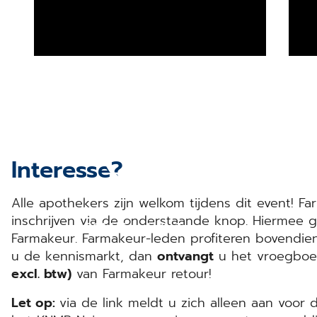
Interesse?
Alle apothekers zijn welkom tijdens dit event! F
inschrijven via de onderstaande knop. Hiermee ga
CGM Track & Trace
Farmakeur. Farmakeur-leden profiteren bovendien 
u de kennismarkt, dan
ontvangt
u het vroegboek
excl. btw)
van Farmakeur retour!
Let op:
via de link meldt u zich alleen aan voor