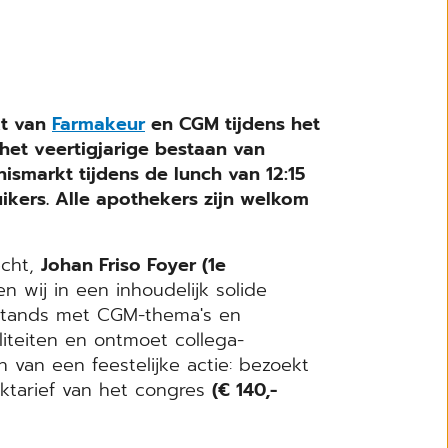
kt van
Farmakeur
en CGM tijdens het
et veertigjarige bestaan van
ismarkt tijdens de lunch van 12:15
uikers. Alle apothekers zijn welkom
echt,
Johan Friso Foyer (1e
n wij in een inhoudelijk solide
sstands met CGM-thema's en
liteiten en ontmoet collega-
 van een feestelijke actie: bezoekt
tarief van het congres
(€ 140,-