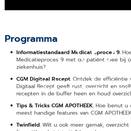
Programma
Informatiestandaard Medicatieproces 9.
Hoe
Medicatieproces 9 met de patiënt mee bij 
ziekenhuis?
CGM Digitaal Recept.
Ontdek de efficiëntie
Voorzitter Annemarieke Böttcher hee
Digitaal Recept geeft rust, overzicht en sne
welkom op de kennismarkt van F
recepten in de buffer heen en houd overzic
Tips & Tricks CGM APOTHEEK.
Hoe benut u o
meest handige features van CGM APOTHEE
Twinfield.
Wilt u ook meer gemak, overzicht e