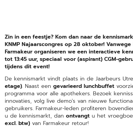
Zin in een feestje? Kom dan naar de kennismar
KNMP Najaarscongres op 28 oktober! Vanwege h
Farmakeur organiseren we een interactieve kenn
tot 13:45 uur, speciaal voor (aspirant) CGM-gebr
tijdens dit event!
De kennismarkt vindt plaats in de Jaarbeurs Utr
etage)
. Naast een
gevarieerd lunchbuffet
voorzie
programma voor alle apothekers. Bezoek kenni
innovaties, volg live demo's van nieuwe functiona
gebruikers. Farmakeur-leden profiteren bovendien
u de kennismarkt, dan
ontvangt
u het vroegboek
excl. btw)
van Farmakeur retour!