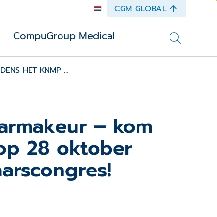
CGM GLOBAL
CompuGroup Medical
JDENS HET KNMP …
 Farmakeur – kom
op 28 oktober
aarscongres!