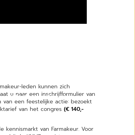
armakeur-leden kunnen zich
at u naar een inschrijfformulier van
CGM Digitaal Recept
van een feestelijke actie: bezoekt
tarief van het congres
(€ 140,-
 de kennismarkt van Farmakeur. Voor