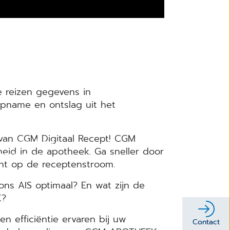
 reizen gegevens in
opname en ontslag uit het
 van CGM Digitaal Recept! CGM
t u van harte
lheid in de apotheek. Ga sneller door
armakeur
ht op de receptenstroom.
ns AIS optimaal? En wat zijn de
K?
n efficiëntie ervaren bij uw
Contact