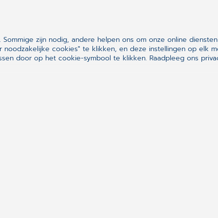
het KNMP Najaarscongres is een aparte aanmeldi
We kijken uit naar uw komst!
 Sommige zijn nodig, andere helpen ons om onze online diensten
r noodzakelijke cookies" te klikken, en deze instellingen op el
MELD U AAN
sen door op het cookie-symbool te klikken.
Raadpleeg ons privac