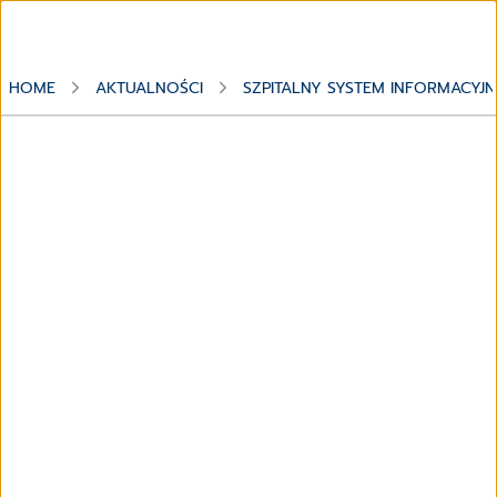
HOME
AKTUALNOŚCI
SZPITALNY SYSTEM INFORMACYJN
Informacje
Szpitalny System
Informacyjny