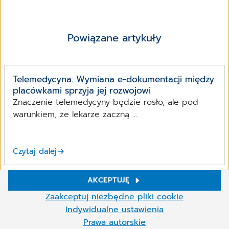
Powiązane artykuły
Telemedycyna. Wymiana e-dokumentacji między
placówkami sprzyja jej rozwojowi
Znaczenie telemedycyny będzie rosło, ale pod
warunkiem, że lekarze zaczną ...
Czytaj dalej
AKCEPTUJĘ
Ustawienia plików cookies
Zapraszamy na konferencję „HB-HTA w Polsce –
Zaakceptuj niezbędne pliki cookie
proponowane rozwiązania”
W naszej witrynie używamy plików cookie i innych technologii.
Indywidualne ustawienia
Niektóre z nich są niezbędne, inne pomagają nam ulepszać naszą
Konferencja „HB-HTA w Polsce – proponowane
Prawa autorskie
ofertę online. Możesz zaakceptować pliki cookie, które nie są