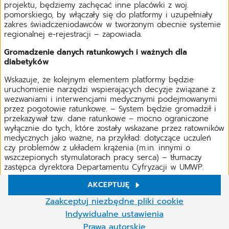
projektu, będziemy zachęcać inne placówki z woj.
pomorskiego, by włączały się do platformy i uzupełniały
zakres świadczeniodawców w tworzonym obecnie systemie
regionalnej e-rejestracji – zapowiada.
Gromadzenie danych ratunkowych i ważnych dla
diabetyków
Wskazuje, że kolejnym elementem platformy będzie
uruchomienie narzędzi wspierających decyzje związane z
wezwaniami i interwencjami medycznymi podejmowanymi
przez pogotowie ratunkowe. – System będzie gromadził i
przekazywał tzw. dane ratunkowe – mocno ograniczone
wyłącznie do tych, które zostały wskazane przez ratowników
medycznych jako ważne, na przykład: dotyczące uczuleń
czy problemów z układem krążenia (m.in. innymi o
wszczepionych stymulatorach pracy serca) – tłumaczy
zastępca dyrektora Departamentu Cyfryzacji w UMWP.
AKCEPTUJĘ
– Są to, z oczywistych względów, bardzo istotne informacje
w sytuacjach ratowania zdrowia i życia pacjenta, do którego
Ustawienia plików cookies
Zaakceptuj niezbędne pliki cookie
wyjeżdża zespół pogotowia. Oczywiście te dane będą
W naszej witrynie używamy plików cookie i innych technologii.
Indywidualne ustawienia
pomocne w przypadku osób, których personalia są znane
Niektóre z nich są niezbędne, inne pomagają nam ulepszać naszą
ratownikom – zastrzega.
Prawa autorskie