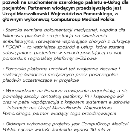
pozwoli na uruchomienie szerokiego pakietu e-Usług dla
pacjentów. Partnerem wiodącym przedsięwzięcia jest
Urząd Marszałkowski Województwa Pomorskiego, a
głównym wykonawcą CompuGroup Medical Polska.
• Szeroka wymiana dokumentacji medycznej, wspólna dla
kilkunastu placówek e-rejestracja na świadczenia
ambulatoryjne, rozwiązania wspierające chorych z cukrzycą
i POChP – to ważniejsze spośród e-Usług, które zostaną
udostępnione pacjentom w ramach powstającej na woj.
pomorskim regionalnej platformy e-Zdrowia
• Pomorska platforma umożliwi też wzajemne zlecanie i
realizację świadczeń medycznych przez poszczególne
placówki uczestniczące w projekcie
• Wprowadzane na Pomorzu rozwiązania uzupełniają, a nie
powielają zasoby centralnej platformy P1 i krajowego IKP
oraz w pełni współpracują z krajowym systemem e-zdrowia
– informuje nas Urząd Marszałkowski Województwa
Pomorskiego, partner wiodący tego przedsięwzięcia
• Głównym wykonawcą projektu jest CompuGroup Medical
Polska. Łączna wartość kontraktu wynosi 110 mln zł