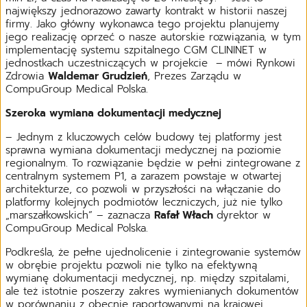
największy jednorazowo zawarty kontrakt w historii naszej
firmy. Jako główny wykonawca tego projektu planujemy
jego realizację oprzeć o nasze autorskie rozwiązania, w tym
implementację systemu szpitalnego CGM CLININET w
jednostkach uczestniczących w projekcie – mówi Rynkowi
Zdrowia
Waldemar Grudzień
, Prezes Zarządu w
CompuGroup Medical Polska.
Szeroka wymiana dokumentacji medycznej
– Jednym z kluczowych celów budowy tej platformy jest
sprawna wymiana dokumentacji medycznej na poziomie
regionalnym. To rozwiązanie będzie w pełni zintegrowane z
centralnym systemem P1, a zarazem powstaje w otwartej
architekturze, co pozwoli w przyszłości na włączanie do
platformy kolejnych podmiotów leczniczych, już nie tylko
„marszałkowskich” – zaznacza
Rafał Włach
dyrektor w
CompuGroup Medical Polska.
Podkreśla, że pełne ujednolicenie i zintegrowanie systemów
w obrębie projektu pozwoli nie tylko na efektywną
wymianę dokumentacji medycznej, np. między szpitalami,
ale też istotnie poszerzy zakres wymienianych dokumentów
w porównaniu z obecnie raportowanymi na krajowej