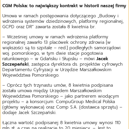
CGM Polska: to największy kontrakt w historii naszej firmy
Umowa w ramach postępowania dotyczącego „Budowy i
wdrożenia systemów dziedzinowych, platformy regionalnej,
GCPD oraz DR” zawarta została 8 kwietnia br.
– Wcześniej umowy w ramach wdrożenia platformy
regionalnej zawarło 13 placówek ochrony zdrowia [w
większości są to szpitale – red.] podległych samorządowi
woj. pomorskiego, w tym dwie stacje pogotowia
ratunkowego – w Gdańsku i Słupsku – mówi
Jacek
Szczepański
, zastępca dyrektora ds. projektów cyfrowych
Departamentu Cyfryzacji w Urzędzie Marszałkowskim
Województwa Pomorskiego.
– Oprócz tych trzynastu umów, 8 kwietnia podpisana
została umowa między Urzędem Marszałkowskim
Województwa Pomorskiego – jako partnerem wiodącym
projektu – a konsorcjum: CompuGroup Medical Polska
(główny wykonawca) oraz Comp S.A. (dostawca sprzętu) –
dodaje Jacek Szczepański.
Łączna wartość podpisanej 8 kwietnia umowy wynosi 110
mln zł, a czas na realizację to 20 miesięcy. – Jest to