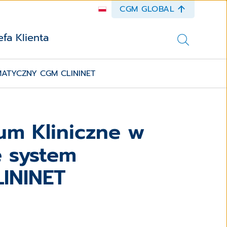
CGM GLOBAL
efa Klienta
ATYCZNY CGM CLININET
um Kliniczne w
 system
LININET