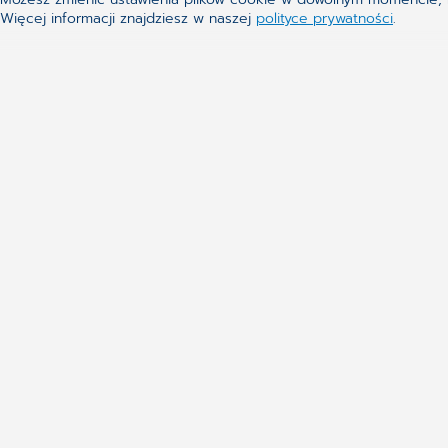
Nie udało Ci się znaleźć te
Więcej informacji znajdziesz w naszej
polityce prywatności
.
Aktualne tematy