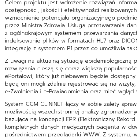
Celem projektu jest wdrożenie rozwiązań inform
dostępności, jakości i efektywności realizowanyc
wzmocnienie potencjału organizacyjnego podmio
przez Ministra Zdrowia. Usługa przetwarzania da
z ogólnokrajowym systemem przewarzania danych 
indeksowanie plików w formatach HL7 oraz DICOM
integrację z systemem P1 przez co umożliwia tak
Z uwagi na aktualną sytuację epidemiologiczną 
rozwiązania cieszą się coraz większą popularnośc
ePortalowi, który już niebawem będzie dostępny n
będą oni mogli zdalnie rejestrować się na wizyty
e-Zwolnienia i e-Powiadomienia oraz mieć wgląd
System CGM CLININET łączy w sobie zalety sprawne
możliwością wszechstronnej analizy zgromadzonych
bazująca na koncepcji EPR (Elektroniczny Rekor
kompletnych danych medycznych pacjenta w dowo
pośrednictwem przeglądarki WWW. Z systemu, w s