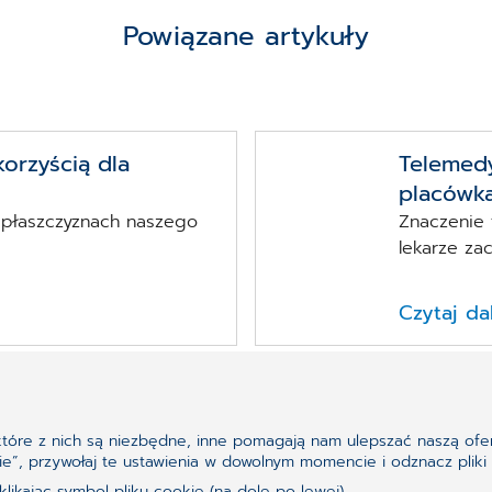
Powiązane artykuły
korzyścią dla
Telemed
placówka
u płaszczyznach naszego
Znaczenie 
lekarze zacz
Czytaj da
ektóre z nich są niezbędne, inne pomagają nam ulepszać naszą ofer
ookie”, przywołaj te ustawienia w dowolnym momencie i odznacz pl
ikając symbol pliku cookie (na dole po lewej).