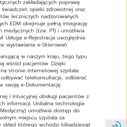
atycznych zakładających poprawę
h świadczeń opieki zdrowotnej oraz
tów leczniczych nadzorowanych
nych EDM obejmuje pełną integrację
medycznych (tzw. P1) i umożliwia
. Usługa e-Rejestracja uwzględnia
że wystawiania e-Skierowań.
panującą w naszym kraju, tego typu
ią wśród pacjentów. Dzięki
a stronie internetowej szpitala
, odbywać telekonsultacje, odbierać
 w swoją e-Dokumentację.
j i intuicyjnej obsługi pacjentów z
 informacji. Unikalna technologia
d Medyczny) umożliwia dostęp do
lnym miejscu szpitala za
kład którego wchodzi kilkadziesiąt