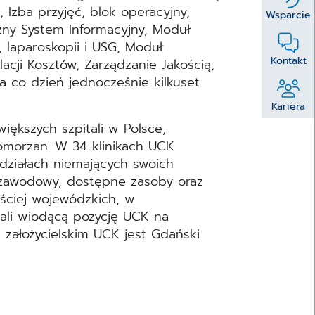
Izba przyjęć, blok operacyjny,
Wsparcie
iczny System Informacyjny, Moduł
 laparoskopii i USG, Moduł
Kontakt
cji Kosztów, Zarządzanie Jakością,
a co dzień jednocześnie kilkuset
Kariera
iększych szpitali w Polsce,
omorzan. W 34 klinikach UCK
ddziałach niemających swoich
 zawodowy, dostępne zasoby oraz
ęściej wojewódzkich, w
li wiodącą pozycję UCK na
założycielskim UCK jest Gdański