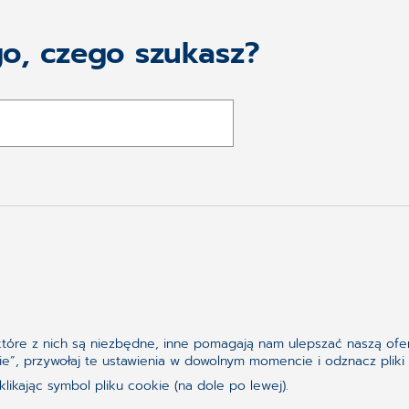
go, czego szukasz?
Obserwuj nas w serwisie
ektóre z nich są niezbędne, inne pomagają nam ulepszać naszą ofer
ookie”, przywołaj te ustawienia w dowolnym momencie i odznacz pl
ikając symbol pliku cookie (na dole po lewej).