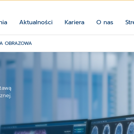
nia
Aktualności
Kariera
O nas
Str
KA OBRAZOWA
stawą
znej.