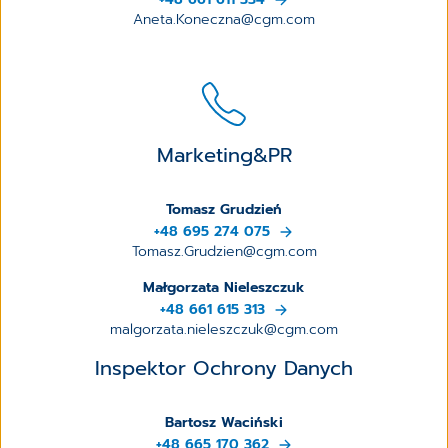
Aneta.Koneczna@cgm.com
Marketing&PR
Tomasz Grudzień
+48 695 274 075
Tomasz.Grudzien@cgm.com
Małgorzata Nieleszczuk
+48 661 615 313
malgorzata.nieleszczuk@cgm.com
Inspektor Ochrony Danych
Bartosz Waciński
+48 665 170 362