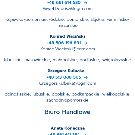
+48 661 614 530
Pawel.Dobosz@cgm.com
kujawsko-pomorskie, łódzkie, pomorskie, śląskie, warmińsko-
mazurskie
Konrad Waciński
+48 506 196 891
Konrad.Wacinski@cgm.com
lubelskie, mazowieckie, małopolskie, podlaskie, świętokrzyskie
Grzegorz Kulbaka
+48 513 088 505
Grzegorz.Kulbaka@cgm.com
dolnośląskie, lubuskie, opolskie, podkarpackie, wielkopolskie,
zachodniopomorskie
Biuro Handlowe
Aneta Koneczna
+48 661 611 334