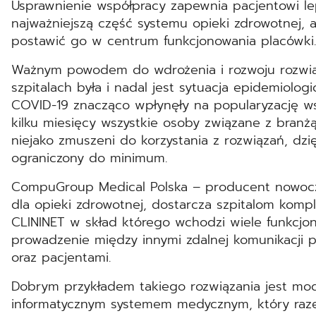
Usprawnienie współpracy zapewnia pacjentowi le
najważniejszą część systemu opieki zdrowotnej, a
postawić go w centrum funkcjonowania placówki.
Ważnym powodem do wdrożenia i rozwoju rozwią
szpitalach była i nadal jest sytuacja epidemiolog
COVID-19 znacząco wpłynęły na popularyzację ws
kilku miesięcy wszystkie osoby związane z branżą
niejako zmuszeni do korzystania z rozwiązań, dzi
ograniczony do minimum.
CompuGroup Medical Polska – producent nowocz
dla opieki zdrowotnej, dostarcza szpitalom kom
CLININET w skład którego wchodzi wiele funkcjon
prowadzenie między innymi zdalnej komunikacji p
oraz pacjentami.
Dobrym przykładem takiego rozwiązania jest modu
informatycznym systemem medycznym, który raze