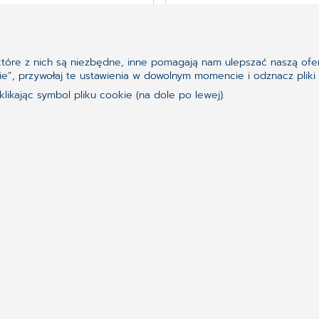
Czytaj da
ektóre z nich są niezbędne, inne pomagają nam ulepszać naszą ofer
ookie”, przywołaj te ustawienia w dowolnym momencie i odznacz pl
ikając symbol pliku cookie (na dole po lewej).
go, czego szukasz?