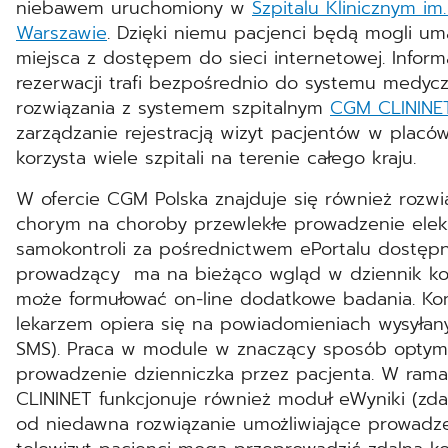
niebawem uruchomiony w
Szpitalu Klinicznym im
Warszawie
. Dzięki niemu pacjenci będą mogli um
miejsca z dostępem do sieci internetowej. Infor
rezerwacji trafi bezpośrednio do systemu medycz
rozwiązania z systemem szpitalnym
CGM CLININE
zarządzanie rejestracją wizyt pacjentów w placów
korzysta wiele szpitali na terenie całego kraju.
W ofercie CGM Polska znajduje się również rozwi
chorym na choroby przewlekłe prowadzenie elek
samokontroli za pośrednictwem ePortalu dostępne
prowadzący ma na bieżąco wgląd w dziennik kont
może formułować on‑line dodatkowe badania. Ko
lekarzem opiera się na powiadomieniach wysyłany
SMS). Praca w module w znaczący sposób optymal
prowadzenie dzienniczka przez pacjenta. W ram
CLININET funkcjonuje również moduł eWyniki (zd
od niedawna rozwiązanie umożliwiające prowadze