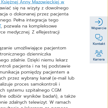
. Księżnej Anny Mazowieckiej w
awiać się na wizyty z dowolnego
macja o dokonanej przez pacjenta
nego. Pełna integracja tego
T
, pozwala na kompleksowe
Wsparcie
ce medycznej. Z eRejestracji
Kontakt
ązanie umożliwiające pacjentom
tronicznego dzienniczka
go zdalnie. Dzięki niemu lekarz
Kariera
roli pacjenta i na tej podstawie
munikacja pomiędzy pacjentem a
ch przez wybrany kanał (e‑mail lub
izuje proces samokontroli i
ach systemu szpitalnego CGM
alne odbiór wyników badań), a także
nie zdalnych telewizyt. W ramach