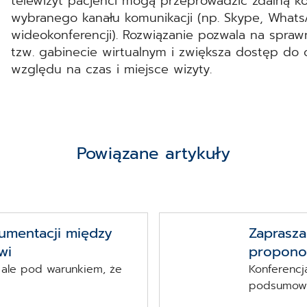
telewizyt pacjenci mogą przeprowadzić zdalną k
wybranego kanału komunikacji (np. Skype, Whats
wideokonferencji). Rozwiązanie pozwala na spra
tzw. gabinecie wirtualnym i zwiększa dostęp do 
względu na czas i miejsce wizyty.
Powiązane artykuły
umentacji między
Zaprasza
wi
propono
 ale pod warunkiem, że
Konferencj
podsumowuj