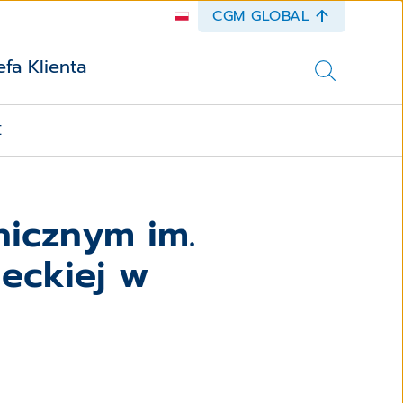
CGM GLOBAL
efa Klienta
E
inicznym im.
eckiej w