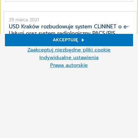
29 marca 2021
USD Kraków rozbudowuje system CLININET o e-
Usługi oraz system radiologiczny PACS/RIS
AKCEPTUJĘ
W kwietniu 2021 roku CompuGroup Medical Polska
Ustawienia plików cookies
rozpocznie w Uniwersyteckim Szpitalu Dziecięcym
Zaakceptuj niezbędne pliki cookie
w Krakowie prace związane z budową,
W naszej witrynie używamy plików cookie i innych technologii.
Indywidualne ustawienia
Niektóre z nich są niezbędne, inne pomagają nam ulepszać naszą
dostarczeniem i wdrożeniem systemu ...
Prawa autorskie
ofertę online. Możesz zaakceptować pliki cookie, które nie są
potrzebne lub odrzucić je, klikając „Akceptuj niezbędne pliki
| Tomasz Grudzień
Więcej
cookie”, przywołaj te ustawienia w dowolnym momencie i odznacz
Czytaj dalej
pliki cookie w dowolnym momencie.
Możesz zmienić ustawienia plików cookie w dowolnym momencie,
klikając symbol pliku cookie (na dole po lewej).
Więcej informacji znajdziesz w naszej
polityce prywatności
.
18 marca 2021
Digitalizacja ochrony zdrowia stała się faktem,
nie ma już odwrotu
W czasie pandemii nastąpił mentalny przełom