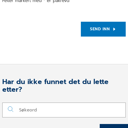
Felter markert med * er påkrevd
SEND INN
Har du ikke funnet det du lette
etter?