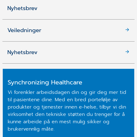
Nyhetsbrev
Veiledninger
Nyhetsbrev
Synchronizing Healthcare
Vi forenkler arbeidsdagen din og gir deg mer tid
til pasientene dine. Med en bred portefølje av
produkter og tjenester innen e-helse, tilbyr vi din
virksomhet den tekniske støtten du trenger for å
kunne arbeide på en mest mulig sikker og
brukervennlig måte.