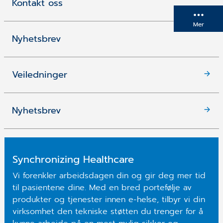
Kontakt oss
Mer
Nyhetsbrev
Veiledninger
Nyhetsbrev
Synchronizing Healthcare
Vi forenkler arbeidsdagen din og gir deg mer tid
til pasientene dine. Med en bred portefølje av
produkter og tjenester innen e-helse, tilbyr vi din
virksomhet den tekniske støtten du trenger for å