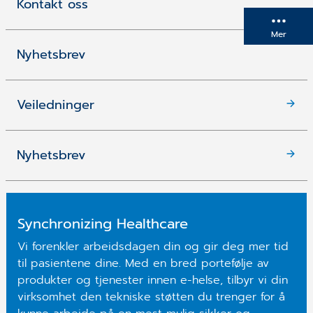
Kontakt oss
Mer
Nyhetsbrev
Veiledninger
Nyhetsbrev
Synchronizing Healthcare
Vi forenkler arbeidsdagen din og gir deg mer tid
til pasientene dine. Med en bred portefølje av
produkter og tjenester innen e-helse, tilbyr vi din
virksomhet den tekniske støtten du trenger for å