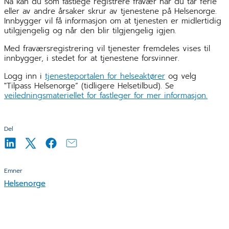
Nå kan du som fastlege registrere fravær når du tar ferie
eller av andre årsaker skrur av tjenestene på Helsenorge.
Innbygger vil få informasjon om at tjenesten er midlertidig
utilgjengelig og når den blir tilgjengelig igjen.
Med fraværsregistrering vil tjenester fremdeles vises til
innbygger, i stedet for at tjenestene forsvinner.
Logg inn i
tjenesteportalen for helseaktører
og velg
"Tilpass Helsenorge” (tidligere Helsetilbud). Se
veiledningsmateriellet for fastleger for mer informasjon.
Del
Emner
Helsenorge