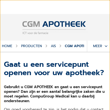
HOME
PRODUCTEN
AIS
CGM APOTHEEK
MEER
GAAT
Gaat u een servicepunt
openen voor uw apotheek?
Gebruikt u CGM APOTHEEK en gaat u een servicepunt
openen? Dan zijn er een aantal belangrijke zaken die u
moet regelen. CompuGroup Medical kan u daarbij
ondersteunen.
Om goed voorbereid te zijn, is het nodig dat u contact