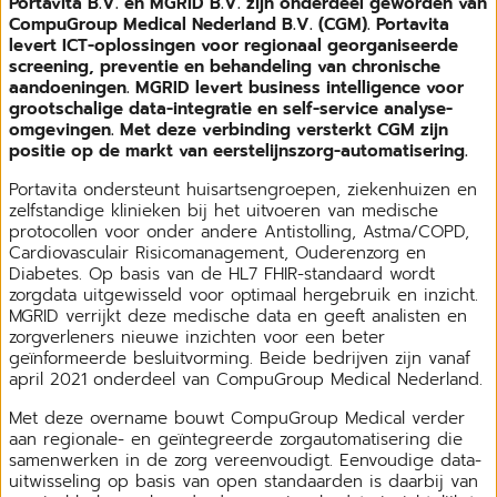
Portavita B.V. en MGRID B.V. zijn onderdeel geworden van
CompuGroup Medical Nederland B.V. (CGM). Portavita
levert ICT-oplossingen voor regionaal georganiseerde
screening, preventie en behandeling van chronische
aandoeningen. MGRID levert business intelligence voor
grootschalige data-integratie en self-service analyse-
omgevingen. Met deze verbinding versterkt CGM zijn
positie op de markt van eerstelijnszorg-automatisering.
Portavita ondersteunt huisartsengroepen, ziekenhuizen en
zelfstandige klinieken bij het uitvoeren van medische
protocollen voor onder andere Antistolling, Astma/COPD,
Cardiovasculair Risicomanagement, Ouderenzorg en
Diabetes. Op basis van de HL7 FHIR-standaard wordt
zorgdata uitgewisseld voor optimaal hergebruik en inzicht.
MGRID verrijkt deze medische data en geeft analisten en
zorgverleners nieuwe inzichten voor een beter
geïnformeerde besluitvorming. Beide bedrijven zijn vanaf
april 2021 onderdeel van CompuGroup Medical Nederland.
Met deze overname bouwt CompuGroup Medical verder
aan regionale- en geïntegreerde zorgautomatisering die
samenwerken in de zorg vereenvoudigt. Eenvoudige data-
uitwisseling op basis van open standaarden is daarbij van