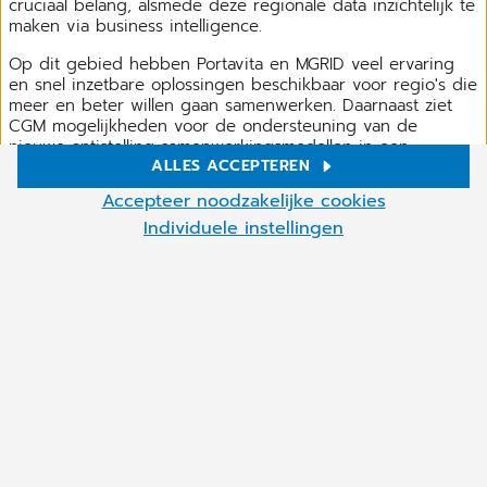
cruciaal belang, alsmede deze regionale data inzichtelijk te
maken via business intelligence.
Op dit gebied hebben Portavita en MGRID veel ervaring
en snel inzetbare oplossingen beschikbaar voor regio's die
meer en beter willen gaan samenwerken. Daarnaast ziet
CGM mogelijkheden voor de ondersteuning van de
nieuwe antistolling-samenwerkingsmodellen in een
ALLES ACCEPTEREN
regionale setting. Er zijn interessante kansen om de
oplossingen voor antistollingdiensten ook internationaal in
Cookie-instellingen
Accepteer noodzakelijke cookies
te zetten.
Wij gebruiken cookies en andere technologieën op onze
Individuele instellingen
website. Sommige zijn nodig, andere helpen ons om onze online
diensten te verbeteren en economisch te exploiteren. U kunt de
cookies die niet nodig zijn accepteren of ze weigeren door op
Meer
"Accepteer noodzakelijke cookies" te klikken, en deze
instellingen op elk moment oproepen en ook cookies op elk
NAAR DE WEBSITE
moment later uitschakelen.
U kunt de cookie-instellingen op elk
moment aanpassen door op het cookie-symbool te
klikken.
Raadpleeg ons privacybeleid voor meer informatie.
NAAR DE WEBSITE