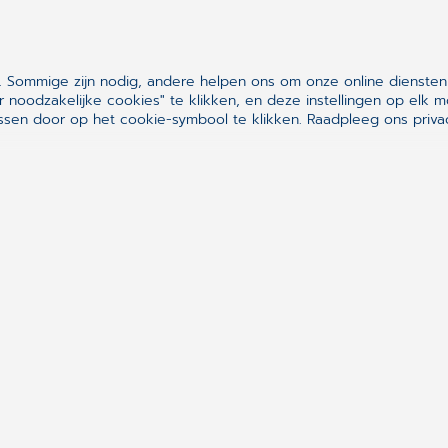
De CGM-challenge heeft veel losgemaakt op de
positieve vibe rondom CGM als gevolg. De bezo
 Sommige zijn nodig, andere helpen ons om onze online diensten
Mosadex Experience konden niet geloven dat ze 
r noodzakelijke cookies" te klikken, en deze instellingen op el
minuten zouden kunnen afhandelen, laat staan 
sen door op het cookie-symbool te klikken.
Raadpleeg ons privac
zelfs aan dat zij nog veel dingen handmatig moe
nú gebruiken.
'Heimwee naar CGM APOTH
Maar de mooiste uitspraken kwamen nog wel va
Experience zagen we een aantal vertrouwde gez
gebruikers van ons systeem spraken ter plekke 
werken met CGM APOTHEEK. Ook zij zagen hoe h
chronische herhaalmodule kan zijn. Daarnaast war
over de mooie ontwikkelingen rondom de
digita
deed ons groot plezier deze mooie woorden van