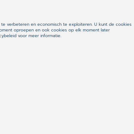
 Mosadex Experience, met een
ekers die we spraken op de
 te verbeteren en economisch te exploiteren. U kunt de cookies
zelfs 100 receptregels per drie
k moment oproepen en ook cookies op elk moment later
1.000. Sommige bezoekers gaven
ybeleid voor meer informatie.
ten doen bij de oplossingen die zij
EEK'
n bekende relaties. Op de Mosadex
ichten op onze stand. Oud-
alsnog hun heimwee uit naar het
oog de efficiency van onze
en zij – en vele anderen – vol lof
lisering van de receptgang
. Het
 onze oud-klanten te horen.