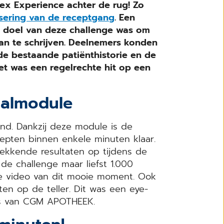
x Experience achter de rug! Zo
isering van de receptgang
. Een
 doel van deze challenge was om
an te schrijven. Deelnemers konden
de bestaande patiënthistorie en de
t was een regelrechte hit op een
aalmodule
nd. Dankzij deze module is de
cepten binnen enkele minuten klaar.
wekkende resultaten op tijdens de
e challenge maar liefst 1.000
e video van dit mooie moment. Ook
en op de teller. Dit was een eye-
ers van CGM APOTHEEK.