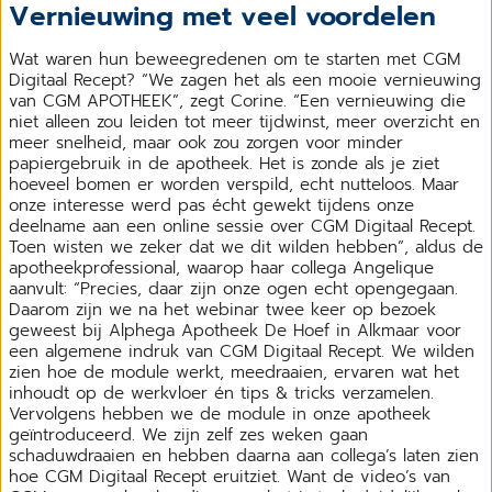
Vernieuwing met veel voordelen
Wat waren hun beweegredenen om te starten met CGM
Digitaal Recept? “We zagen het als een mooie vernieuwing
van CGM APOTHEEK”, zegt Corine. “Een vernieuwing die
niet alleen zou leiden tot meer tijdwinst, meer overzicht en
meer snelheid, maar ook zou zorgen voor minder
papiergebruik in de apotheek. Het is zonde als je ziet
hoeveel bomen er worden verspild, echt nutteloos. Maar
onze interesse werd pas écht gewekt tijdens onze
deelname aan een online sessie over CGM Digitaal Recept.
Toen wisten we zeker dat we dit wilden hebben”, aldus de
apotheekprofessional, waarop haar collega Angelique
aanvult: “Precies, daar zijn onze ogen echt opengegaan.
Daarom zijn we na het webinar twee keer op bezoek
geweest bij Alphega Apotheek De Hoef in Alkmaar voor
een algemene indruk van CGM Digitaal Recept. We wilden
zien hoe de module werkt, meedraaien, ervaren wat het
inhoudt op de werkvloer én tips & tricks verzamelen.
Vervolgens hebben we de module in onze apotheek
geïntroduceerd. We zijn zelf zes weken gaan
schaduwdraaien en hebben daarna aan collega’s laten zien
hoe CGM Digitaal Recept eruitziet. Want de video’s van