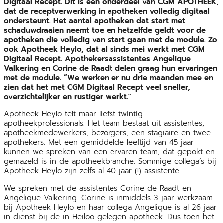
Digitaal Recept. Dit is een onderdeel van CGM APOTHEEK,
dat de receptverwerking in apotheken volledig digitaal
ondersteunt. Het aantal apotheken dat start met
schaduwdraaien neemt toe en hetzelfde geldt voor de
apotheken die volledig van start gaan met de module. Zo
ook Apotheek Heylo, dat al sinds mei werkt met CGM
Digitaal Recept. Apothekersassistentes Angelique
Valkering en Corine de Raadt delen graag hun ervaringen
met de module. “We werken er nu drie maanden mee en
zien dat het met CGM Digitaal Recept veel sneller,
overzichtelijker en rustiger werkt."
Apotheek Heylo telt maar liefst twintig
apotheekprofessionals. Het team bestaat uit assistentes,
apotheekmedewerkers, bezorgers, een stagiaire en twee
apothekers. Met een gemiddelde leeftijd van 45 jaar
kunnen we spreken van een ervaren team, dat gepokt en
gemazeld is in de apotheekbranche. Sommige collega’s bij
Apotheek Heylo zijn zelfs al 40 jaar (!) assistente.
We spreken met de assistentes Corine de Raadt en
Angelique Valkering. Corine is inmiddels 3 jaar werkzaam
bij Apotheek Heylo en haar collega Angelique is al 26 jaar
in dienst bij de in Heiloo gelegen apotheek. Dus toen het