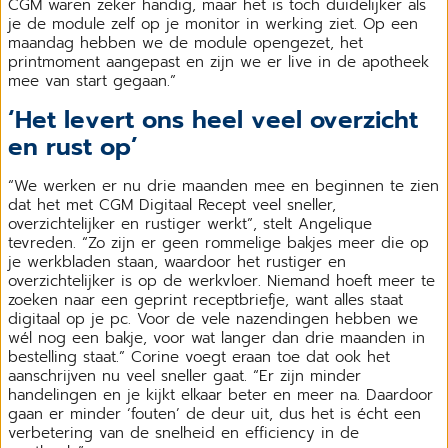
CGM waren zeker handig, maar het is toch duidelijker als
je de module zelf op je monitor in werking ziet. Op een
maandag hebben we de module opengezet, het
printmoment aangepast en zijn we er live in de apotheek
mee van start gegaan.”
‘Het levert ons heel veel overzicht
en rust op’
“We werken er nu drie maanden mee en beginnen te zien
dat het met CGM Digitaal Recept veel sneller,
overzichtelijker en rustiger werkt”, stelt Angelique
tevreden. “Zo zijn er geen rommelige bakjes meer die op
je werkbladen staan, waardoor het rustiger en
overzichtelijker is op de werkvloer. Niemand hoeft meer te
zoeken naar een geprint receptbriefje, want alles staat
digitaal op je pc. Voor de vele nazendingen hebben we
wél nog een bakje, voor wat langer dan drie maanden in
bestelling staat.” Corine voegt eraan toe dat ook het
aanschrijven nu veel sneller gaat. “Er zijn minder
handelingen en je kijkt elkaar beter en meer na. Daardoor
gaan er minder ‘fouten’ de deur uit, dus het is écht een
verbetering van de snelheid en efficiency in de