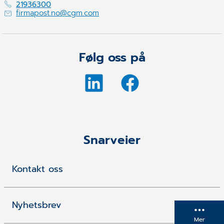
21936300
firmapost.no@cgm.com
Følg oss på
Snarveier
Kontakt oss
Nyhetsbrev
Mer