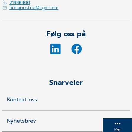
21936300
firmapost.no@cgm.com
Følg oss på
Snarveier
Kontakt oss
Nyhetsbrev
Mer