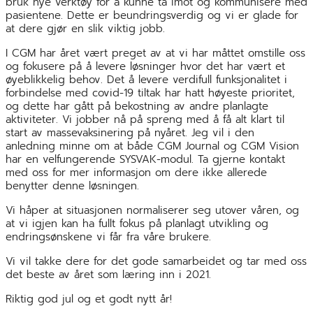
bruk nye verktøy for å kunne ta imot og kommunisere med
pasientene. Dette er beundringsverdig og vi er glade for
at dere gjør en slik viktig jobb.
I CGM har året vært preget av at vi har måttet omstille oss
og fokusere på å levere løsninger hvor det har vært et
øyeblikkelig behov. Det å levere verdifull funksjonalitet i
forbindelse med covid-19 tiltak har hatt høyeste prioritet,
og dette har gått på bekostning av andre planlagte
aktiviteter. Vi jobber nå på spreng med å få alt klart til
start av massevaksinering på nyåret. Jeg vil i den
anledning minne om at både CGM Journal og CGM Vision
har en velfungerende SYSVAK-modul. Ta gjerne kontakt
med oss for mer informasjon om dere ikke allerede
benytter denne løsningen.
Vi håper at situasjonen normaliserer seg utover våren, og
at vi igjen kan ha fullt fokus på planlagt utvikling og
endringsønskene vi får fra våre brukere.
Vi vil takke dere for det gode samarbeidet og tar med oss
det beste av året som læring inn i 2021.
Riktig god jul og et godt nytt år!