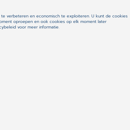
 te verbeteren en economisch te exploiteren. U kunt de cookies
k moment oproepen en ook cookies op elk moment later
ybeleid voor meer informatie.
Neem direct contact op:
088-3876433
info.nl@cgm.com