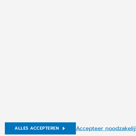
© Copyright 2026 CompuGroup Medical
Accepteer noodzakelij
ALLES ACCEPTEREN