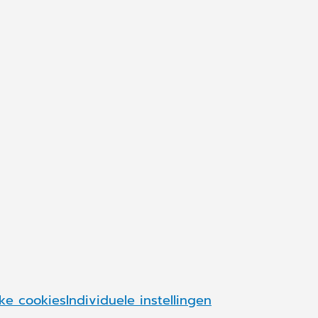
Volg ons op
Synchronizing H
De toenemende samenwerk
informatie en processen.
LEES MEER
ke cookies
Individuele instellingen