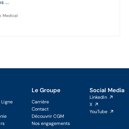
 ...
p Medical
Le Groupe
Social Media
LinkedIn
 Ligne
Carrière
X
Contact
YouTube
onie
Découvrir CGM
urs
Nos engagements