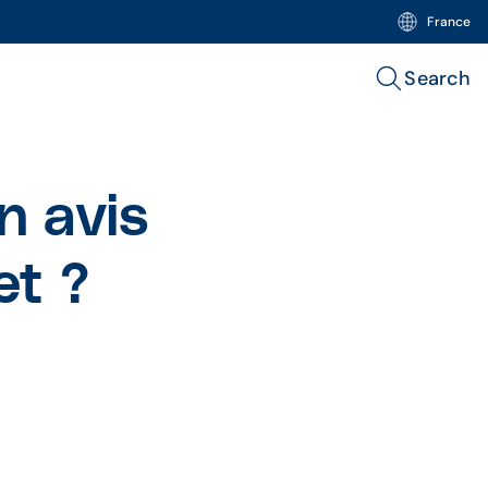
France
Search
n avis
et ?