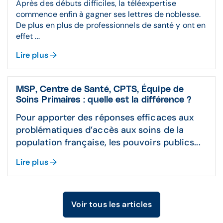
Après des débuts difficiles, la téléexpertise
consultations prénatales, il est également
commence enfin à gagner ses lettres de noblesse.
Assurer la sécurité des données de leurs
possible d'enregistrer les données liées aux
De plus en plus de professionnels de santé y ont en
patientes : toutes les solutions CGM sont
consultations postnatales, y compris les
effet ...
conçues conformément aux normes de
examens postnataux, le suivi de la santé du
sécurité et de confidentialité des données
nouveau-né, les conseils donnés à la
Lire plus
médicales.
maman, etc.
MSP, Centre de Santé, CPTS, Équipe de
Soins Primaires : quelle est la différence ?
Pour apporter des réponses efficaces aux
problématiques d’accès aux soins de la
population française, les pouvoirs publics...
Lire plus
Voir tous les articles