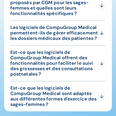
proposés par CGM pour les sages-
femmes et quelles sont leurs
fonctionnalités spécifiques ?
CompuGroup Medical propose plusieurs logiciels
Les logiciels de CompuGroup Medical
adaptés aux sages-femmes dont AxiSanté et
permettent-ils de gérer efficacement
HelloDoc, ou ActeurCS pour celles qui pratiquent
les dossiers médicaux des patientes ?
en structure exercice coordonné.
Oui, les logiciels de CompuGroup Medical sont
Leurs principales fonctionnalités incluent la
Est-ce que les logiciels de
conçus pour permettre une gestion efficace des
gestion des dossiers médicaux des patientes, le
CompuGroup Medical offrent des
dossiers médicaux des patientes. CGM propose
suivi de grossesse, la planification des rendez-
fonctionnalités pour faciliter le suivi
des solutions spécifiques adaptées aux
vous, la facturation des actes médicaux et la
des grossesses et des consultations
différents professionnels de santé, y compris les
télétransmission des Feuilles de Soins
postnatales ?
sages-femmes, pour les aider à gérer les
Électroniques (FSE).
dossiers médicaux de manière sécurisée et
Les logiciels de CompuGroup Medical proposent
Est-ce que les logiciels de
organisée.
des fonctionnalités spécifiquement conçues pour
CompuGroup Medical sont adaptés
faciliter le suivi des grossesses et des
Avec les logiciels CompuGroup Medical, les
aux différentes formes d'exercice des
consultations postnatales pour les sages-
sages-femmes peuvent :
sages-femmes ?
femmes.
Enregistrer les informations des patientes :
Oui ! CompuGroup Medical propose des solutions