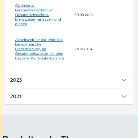
Optimierte
Personalwirtschaft im
Gesundheitssektor:
20.03.2024
Dienstzeiten erfassen und
planen
Arbeitszeit selbst einteilen:
Demokratische
Dienstplanung im
21.02.2024
Gesundheitswesen für eine
bessere Work-Life-Balance
2023
Thema / Inhalt
Termin
2021
Thema/Inhalt
Termin
Flexibilität und
Mitbestimmung: Employee
JiveX Healthcare Content
Self-Service (ESS) im
13.12.2023
Management -
Gesundheitswesen mit CGM
17. November 2021
HRM
Medizinische Daten fit für
die Zukunft machen