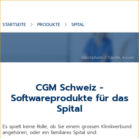
STARTSEITE
PRODUKTE
SPITAL
Eine lächelnde Person in einem blauen Krankenhauskittel
steht an einem Krankenhausbett, in dem eine Person liegt.
istockphoto / Cecilie_Arcurs
CGM Schweiz -
Softwareprodukte für das
Spital
Es spielt keine Rolle, ob Sie einem grossen Klinikverbund
angehören, oder ein familiäres Spital sind: