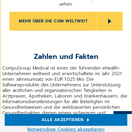
sehen.
MEHR ÜBER DIE CGM WELTWEIT
Zahlen und Fakten
CompuGroup Medical ist eines der führenden eHealth-
Unternehmen weltweit und erwirtschaftete im Jahr 2021
einen Jahresumsatz von EUR 1.025 Mio. Die
Softwareprodukte des Unternehmens zur Unterstützung
aller ärztlichen und organisatorischen Tätigkeiten in
Arztpraxen, Apotheken, Laboren und Krankenhäusern, die
Informationsdienstleistungen für alle Beteiligten im
Gesundheitswesen und die webbasierten persönlichen
Gesundheitsakten dienen einem sichereren und
effizienteren Gesundheitswesen. Grundlage der
ALLE AKZEPTIEREN
Mehr
CompuGroup Medical Leistungen ist die einzigartige
Cookie-Einstellungen
Notwendige Cookies akzeptieren
Kundenbasis mit über 1,5 Millionen Nutzern, darunter Ärzte,